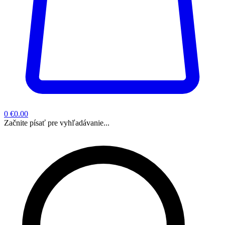
0
€0.00
Začnite písať pre vyhľadávanie...