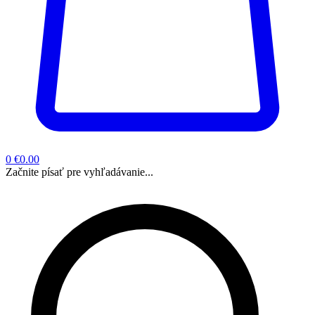
0
€0.00
Začnite písať pre vyhľadávanie...