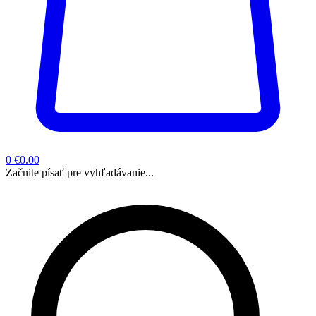
0
€0.00
Začnite písať pre vyhľadávanie...