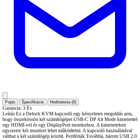
Popis
Špecifikácie
Hodnotenia (0)
Garancia: 3 Év
Leírás Ez a Delock KVM kapcsoló egy kényelmes megoldás arra,
hogy összekössön két számítógépet USB-C DP Alt Mode kimenettel
egy HDMI-vel és egy DisplayPort monitorhoz. A kimeneteken
egyszerre két monitort lehet működtetni. A kapcsoló használatával
válthat a két számítógép között. Perifériák Továbbá, három USB 2.0