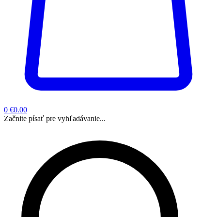
0
€0.00
Začnite písať pre vyhľadávanie...