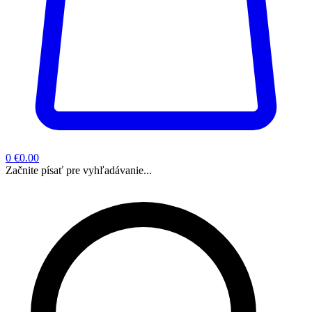
0
€0.00
Začnite písať pre vyhľadávanie...