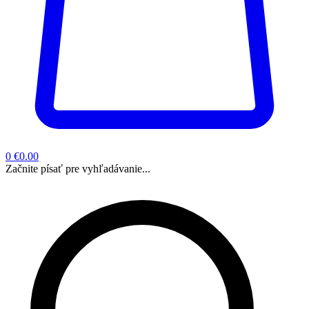
0
€0.00
Začnite písať pre vyhľadávanie...