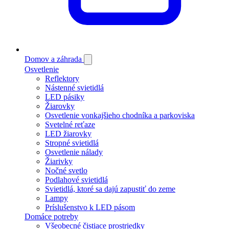
Domov a záhrada
Osvetlenie
Reflektory
Nástenné svietidlá
LED pásiky
Žiarovky
Osvetlenie vonkajšieho chodníka a parkoviska
Svetelné reťaze
LED žiarovky
Stropné svietidlá
Osvetlenie nálady
Žiarivky
Nočné svetlo
Podlahové svietidlá
Svietidlá, ktoré sa dajú zapustiť do zeme
Lampy
Príslušenstvo k LED pásom
Domáce potreby
Všeobecné čistiace prostriedky