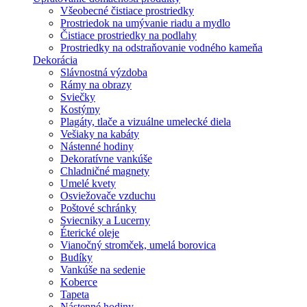
Všeobecné čistiace prostriedky
Prostriedok na umývanie riadu a mydlo
Čistiace prostriedky na podlahy
Prostriedky na odstraňovanie vodného kameňa
Dekorácia
Slávnostná výzdoba
Rámy na obrazy
Sviečky
Kostýmy
Plagáty, tlače a vizuálne umelecké diela
Vešiaky na kabáty
Nástenné hodiny
Dekoratívne vankúše
Chladničné magnety
Umelé kvety
Osviežovače vzduchu
Poštové schránky
Sviecniky a Lucerny
Éterické oleje
Vianočný stromček, umelá borovica
Budíky
Vankúše na sedenie
Koberce
Tapeta
Nástenné hodiny