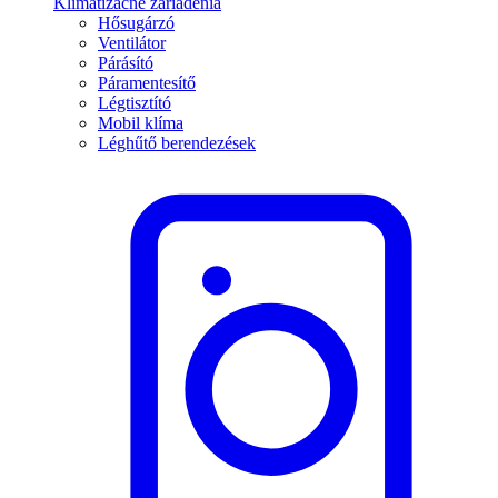
Klimatizačné zariadenia
Hősugárzó
Ventilátor
Párásító
Páramentesítő
Légtisztító
Mobil klíma
Léghűtő berendezések