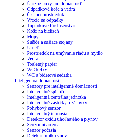
Úložné boxy pre domácnosť
Odpadkové koše a vedrá
Čistiaci prostriedok
Vrecia na odpadky
Topánkové Príslušenstvo
Koše na bielizeň
Mopy
Sušiče a sušiace stojany
Utrieť
Prostriedok na umývanie riadu a mydlo
Vedrá
Toaletný papier
WC kefky
WC a bidetové sedátka
Inteligentná domácnosť
Senzory pre inteligentné domácnosti
Inteligentné spínače
Inteligentná centrálna jednotka
Inteligentné zástrčky a zásuvky
Pohybový senzor
Inteligentný termostat
Detektor oxidu uhoľnatého a plynov
Senzor otvorenia
Senzor počasia
Detektor úniku vody