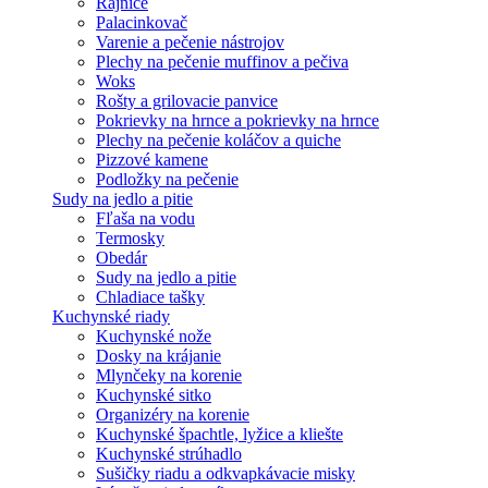
Rajnice
Palacinkovač
Varenie a pečenie nástrojov
Plechy na pečenie muffinov a pečiva
Woks
Rošty a grilovacie panvice
Pokrievky na hrnce a pokrievky na hrnce
Plechy na pečenie koláčov a quiche
Pizzové kamene
Podložky na pečenie
Sudy na jedlo a pitie
Fľaša na vodu
Termosky
Obedár
Sudy na jedlo a pitie
Chladiace tašky
Kuchynské riady
Kuchynské nože
Dosky na krájanie
Mlynčeky na korenie
Kuchynské sitko
Organizéry na korenie
Kuchynské špachtle, lyžice a kliešte
Kuchynské strúhadlo
Sušičky riadu a odkvapkávacie misky