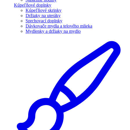
Kúpeľňové doplnky
Kúpeľňové skrinky
Držiaky na uteráky
Sprchovací doplnky
Dávkovače mydla a telového mlieka
Mydlenky a držiaky na mydlo