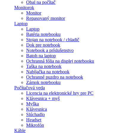
Obal na počítač
Monitorok
Monitor
Repasovaný monitor
Laptop
Laptop
Batéria notebooku
Stojan na notebook / chladič
Dok pre notebook
Notebook a príslušenstvo
Batoh na laptop
Ochranná fólia na displej notebooku
Taška na notebook
Nabíjačka na notebook
Ochranné puzdro na notebook
Zámok notebooku
Počítačová veda
Licencia na elektronické hry pre PC
Klávesnica + myš
Myška
Klávesnica
Slúchadlo
Headset
Mikrofón
Káble