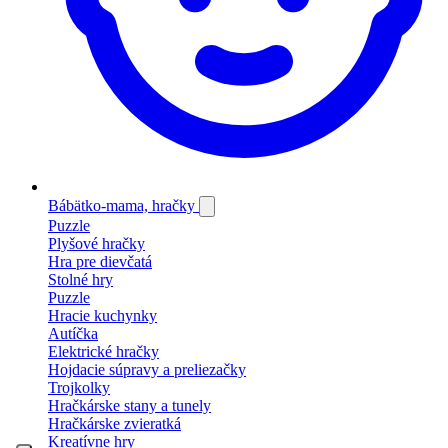
Bábätko-mama, hračky
Puzzle
Plyšové hračky
Hra pre dievčatá
Stolné hry
Puzzle
Hracie kuchynky
Autíčka
Elektrické hračky
Hojdacie súpravy a preliezačky
Trojkolky
Hračkárske stany a tunely
Hračkárske zvieratká
Kreatívne hry