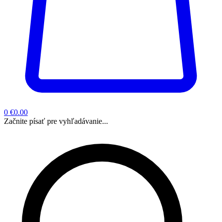
0
€0.00
Začnite písať pre vyhľadávanie...