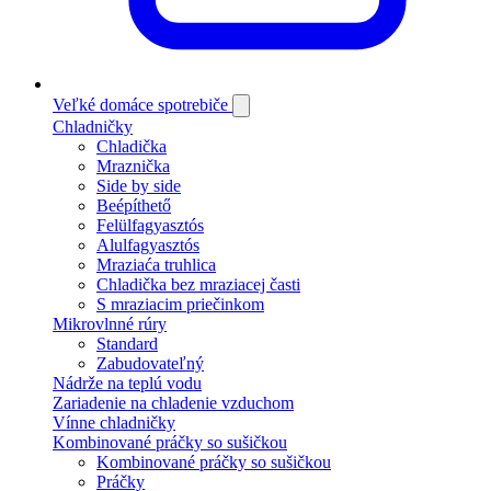
Veľké domáce spotrebiče
Chladničky
Chladička
Mraznička
Side by side
Beépíthető
Felülfagyasztós
Alulfagyasztós
Mraziaća truhlica
Chladička bez mraziacej časti
S mraziacim priečinkom
Mikrovlnné rúry
Standard
Zabudovateľný
Nádrže na teplú vodu
Zariadenie na chladenie vzduchom
Vínne chladničky
Kombinované práčky so sušičkou
Kombinované práčky so sušičkou
Práčky