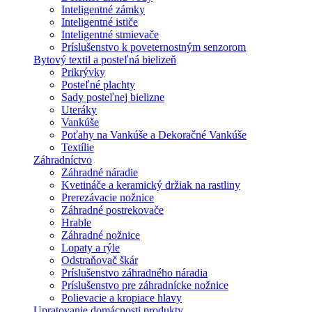
Inteligentné zámky
Inteligentné ističe
Inteligentné stmievače
Príslušenstvo k poveternostným senzorom
Bytový textil a posteľná bielizeň
Prikrývky
Posteľné plachty
Sady posteľnej bielizne
Uteráky
Vankúše
Poťahy na Vankúše a Dekoračné Vankúše
Textílie
Záhradníctvo
Záhradné náradie
Kvetináče a keramický držiak na rastliny
Prerezávacie nožnice
Záhradné postrekovače
Hrable
Záhradné nožnice
Lopaty a rýle
Odstraňovač škár
Príslušenstvo záhradného náradia
Príslušenstvo pre záhradnícke nožnice
Polievacie a kropiace hlavy
Upratovanie domácnosti produkty