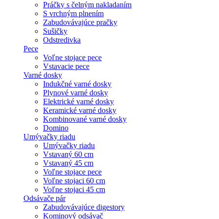
Práčky s čelným nakladaním
S vrchným plnením
Zabudovávajúce pračky
Sušičky
Odstredivka
Pece
Voľne stojace pece
Vstavacie pece
Varné dosky
Indukčné varné dosky
Plynové varné dosky
Elektrické varné dosky
Keramické varné dosky
Kombinované varné dosky
Domino
Umývačky riadu
Umývačky riadu
Vstavaný 60 cm
Vstavaný 45 cm
Voľne stojace pece
Voľne stojaci 60 cm
Voľne stojaci 45 cm
Odsávače pár
Zabudovávajúce digestory
Kominový odsávač