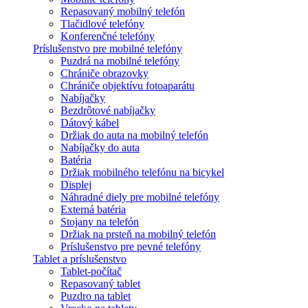
Repasovaný mobilný telefón
Tlačidlové telefóny
Konferenčné telefóny
Príslušenstvo pre mobilné telefóny
Puzdrá na mobilné telefóny
Chrániče obrazovky
Chrániče objektívu fotoaparátu
Nabíjačky
Bezdrôtové nabíjačky
Dátový kábel
Držiak do auta na mobilný telefón
Nabíjačky do auta
Batéria
Držiak mobilného telefónu na bicykel
Displej
Náhradné diely pre mobilné telefóny
Externá batéria
Stojany na telefón
Držiak na prsteň na mobilný telefón
Príslušenstvo pre pevné telefóny
Tablet a príslušenstvo
Tablet-počítač
Repasovaný tablet
Puzdro na tablet