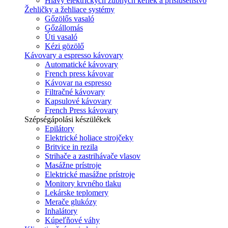
Hlavy elektrických zubných kefiek a príslušenstvo
Žehličky a žehliace systémy
Gőzölős vasaló
Gőzállomás
Úti vasaló
Kézi gözölő
Kávovary a espresso kávovary
Automatické kávovary
French press kávovar
Kávovar na espresso
Filtračné kávovary
Kapsulové kávovary
French Press kávovary
Szépségápolási készülékek
Epilátory
Elektrické holiace strojčeky
Britvice in rezila
Strihače a zastrihávače vlasov
Masážne prístroje
Elektrické masážne prístroje
Monitory krvného tlaku
Lekárske teplomery
Merače glukózy
Inhalátory
Kúpeľňové váhy