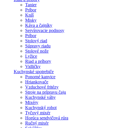
Tanier
Príbor
Kníš
Misky
Káva a čajníky
Servírovacie podnosy
Príbor
Stolový riad
Súpravy riadu
Stolové nože
Lyžice
Riad a príbory
Vidličky
Kuchynské spotrebiče
Ponorné kanvice
Hriankovače
Vzduchové fritézy
Stroje na prípravu čaju
Kuchynské váhy
Mixéry
Kuchynský robot
Tyčový mixér
Horúca sendvičová rúra
Ručný mixér