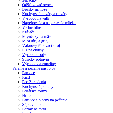
Sekáčiky
Odšťavovač ovocia
Brúsky na nože
Kuchynské mixéry a mixéry
Výrobcovia vaflí
Napeňovače a naparovače mlieka
Vodné filtre
Krájače
Mlynčeky na mäso
Mini rúry a grily
Vákuový fóliovací stroj
Lis na citrusy
Výrobník sódy
Sušičky potravín
Výrobcovia zmrzliny
Varenie a pečenie nástrojov
Panvice
Riad
Pec Zariadenia
Kuchynské potreby
Pekárske formy
Hrnce
Panvice a plechy na pečenie
Súprava riadu
Formy na tortu