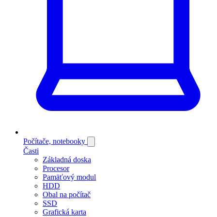
Počítače, notebooky
Časti
Základná doska
Procesor
Pamäťový modul
HDD
Obal na počítač
SSD
Grafická karta