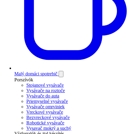
Malý domáci spotrebič
Porszívók
Stojanové vysávače
Vysávače na roztoče
Vysávače do auta
Priemyselné vysávače
Vysávače omrviniek
Vreckové vysávače
Bezvreckové vysávače
Robotické vysávače
Vysavač mokrý a suchý
Vízforralók és ital készítés