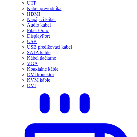
UTP
Kábel prevodníka
HDMI
Napájací kábel
Audio kábel
Fiber Optic
DisplayPort
USB
USB predlžovací kábel
SATA káble
Kábel tlačiarne
VGA
Koaxiálne káble
DVI konektor
KVM káble
DVI