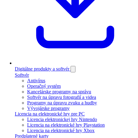
Digitálne produkty a softvér
Softvér
Antivírus
Operačný systém
Kancelárske programy na správu
Softvér na úpravu fotografií a videa
Programy na úpravu zvuku a hudby
Vývojárske programy
Licencia na elektronické hry pre PC
Licencia elektronickej hry Nintendo
Licencia na elektronické hry Playstation
Licencia na elektronické hry Xbox
Predplatené karty