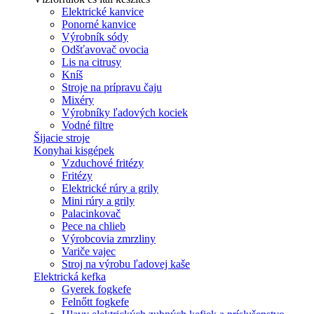
Elektrické kanvice
Ponorné kanvice
Výrobník sódy
Odšťavovač ovocia
Lis na citrusy
Kníš
Stroje na prípravu čaju
Mixéry
Výrobníky ľadových kociek
Vodné filtre
Šijacie stroje
Konyhai kisgépek
Vzduchové fritézy
Fritézy
Elektrické rúry a grily
Mini rúry a grily
Palacinkovač
Pece na chlieb
Výrobcovia zmrzliny
Variče vajec
Stroj na výrobu ľadovej kaše
Elektrická kefka
Gyerek fogkefe
Felnőtt fogkefe