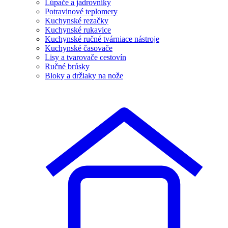
Lúpače a jadrovníky
Potravinové teplomery
Kuchynské rezačky
Kuchynské rukavice
Kuchynské ručné tvárniace nástroje
Kuchynské časovače
Lisy a tvarovače cestovín
Ručné brúsky
Bloky a držiaky na nože