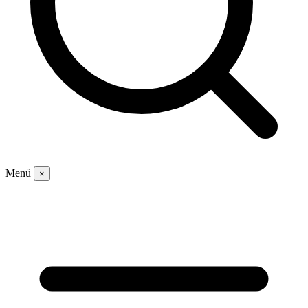
Menü
×