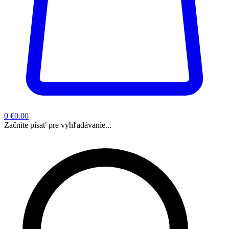
0
€0.00
Začnite písať pre vyhľadávanie...