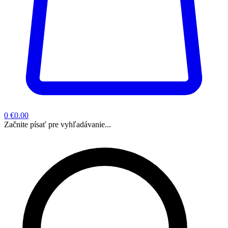
0
€0.00
Začnite písať pre vyhľadávanie...