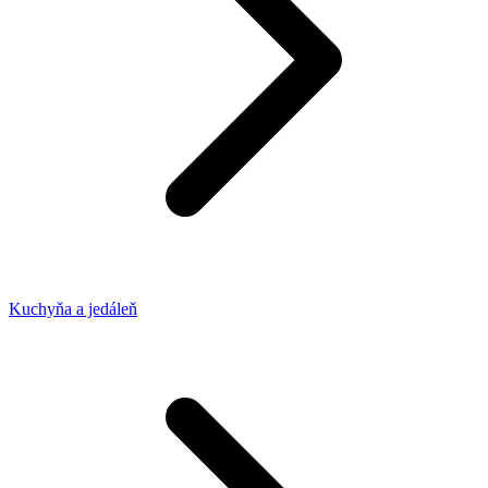
Kuchyňa a jedáleň