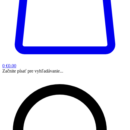
0
€0.00
Začnite písať pre vyhľadávanie...