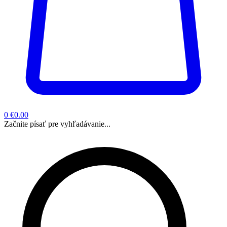
0
€0.00
Začnite písať pre vyhľadávanie...