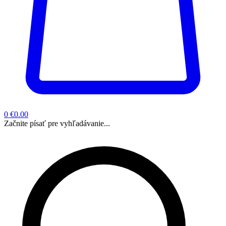
0
€0.00
Začnite písať pre vyhľadávanie...