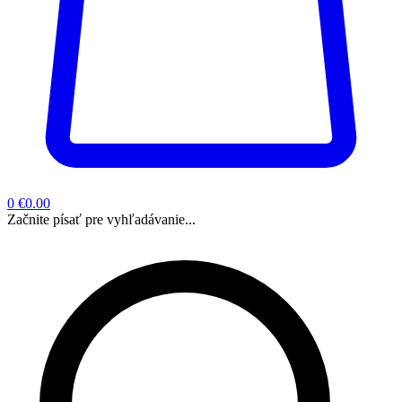
0
€0.00
Začnite písať pre vyhľadávanie...