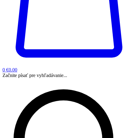
0
€0.00
Začnite písať pre vyhľadávanie...