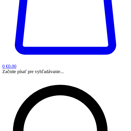
0
€0.00
Začnite písať pre vyhľadávanie...