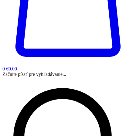
0
€0.00
Začnite písať pre vyhľadávanie...