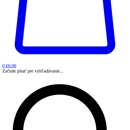
0
€0.00
Začnite písať pre vyhľadávanie...