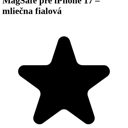
MagSafe pre iPhone 17 –
mliečna fialová