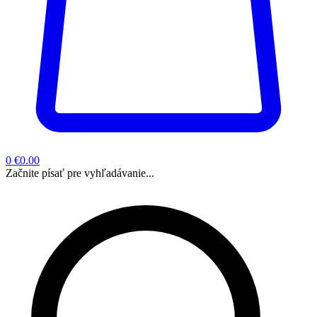
0
€0.00
Začnite písať pre vyhľadávanie...