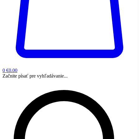
0
€0.00
Začnite písať pre vyhľadávanie...