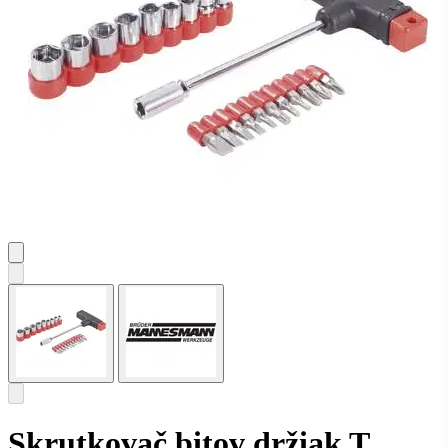
Skrutkovač bitov držiak T