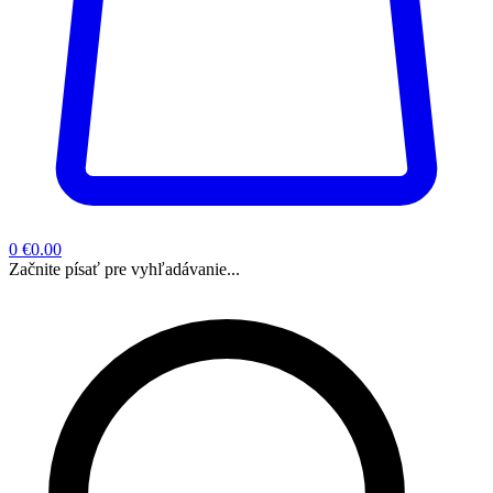
0
€0.00
Začnite písať pre vyhľadávanie...