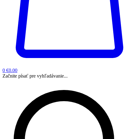
0
€0.00
Začnite písať pre vyhľadávanie...