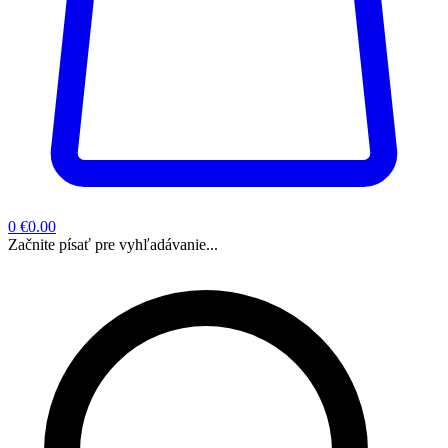
0
€0.00
Začnite písať pre vyhľadávanie...