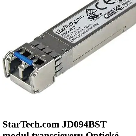
StarTech.com JD094BST
modul transcieveru Optické