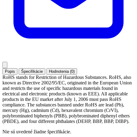
Popis
Špecifikácie
Hodnotenia (0)
RoHS stands for Restriction of Hazardous Substances. RoHS, also
known as Directive 2002/95/EC, originated in the European Union
and restricts the use of specific hazardous materials found in
electrical and electronic products (known as EEE). All applicable
products in the EU market after July 1, 2006 must pass RoHS
compliance. The substances banned under RoHS are lead (Pb),
mercury (Hg), cadmium (Cd), hexavalent chromium (CrVI),
polybrominated biphenyls (PBB), polybrominated diphenyl ethers
(PBDE), and four different phthalates (DEHP, BBP, BBP, DIBP).
Nie sú uvedené žiadne špecifikácie.