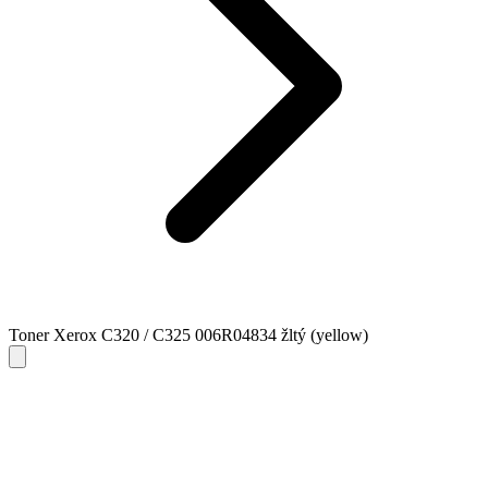
Toner Xerox C320 / C325 006R04834 žltý (yellow)