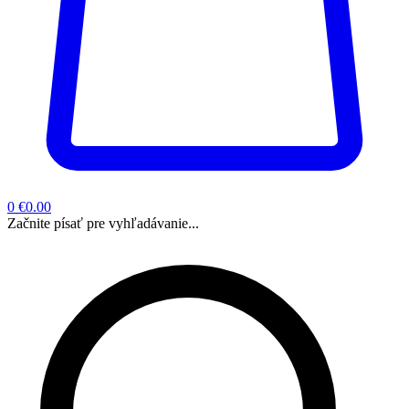
0
€0.00
Začnite písať pre vyhľadávanie...