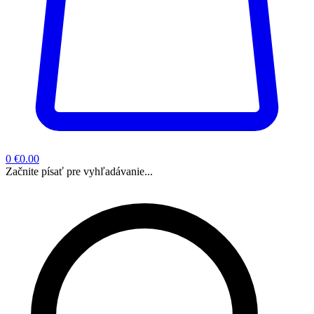
0
€0.00
Začnite písať pre vyhľadávanie...