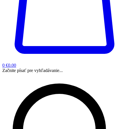
0
€0.00
Začnite písať pre vyhľadávanie...