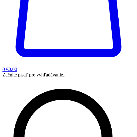
0
€0.00
Začnite písať pre vyhľadávanie...