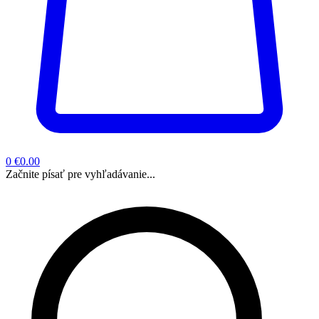
0
€0.00
Začnite písať pre vyhľadávanie...