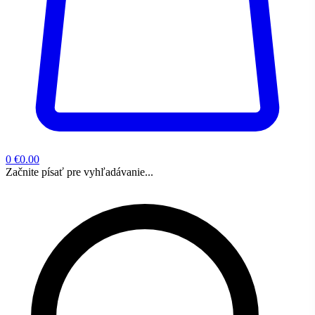
0
€0.00
Začnite písať pre vyhľadávanie...