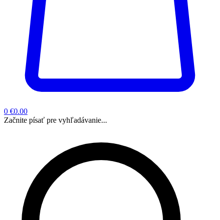
0
€0.00
Začnite písať pre vyhľadávanie...