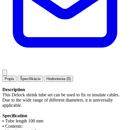
Popis
Špecifikácie
Hodnotenia (0)
Description
This
Delock
shrink tube
set
can be used
to fix
or
insulate
cable
s
.
Due to the
wide range of
different
diameters, it
is universally
applicable.
Specification
• Tube length 100 mm
• Contents: