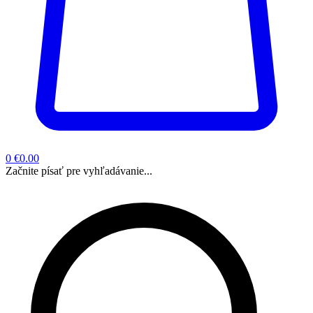
0
€0.00
Začnite písať pre vyhľadávanie...